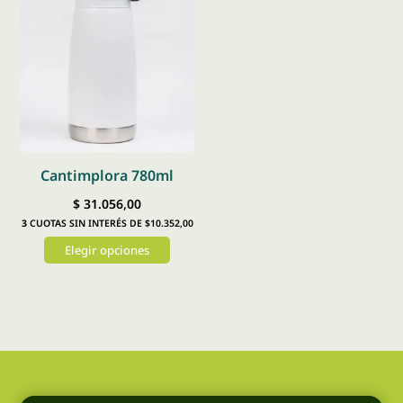
Cantimplora 780ml
$
31.056,00
3
CUOTAS SIN INTERÉS DE $10.352,00
Elegir opciones
Este
producto
tiene
múltiples
variantes.
Las