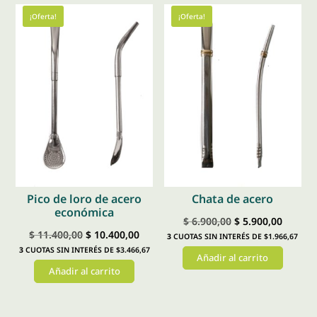
¡Oferta!
¡Oferta!
Pico de loro de acero
Chata de acero
económica
El
El
$
6.900,00
$
5.900,00
El
El
$
11.400,00
$
10.400,00
3
CUOTAS SIN INTERÉS DE $1.966,67
precio
precio
3
CUOTAS SIN INTERÉS DE $3.466,67
precio
precio
Añadir al carrito
original
actual
Añadir al carrito
original
actual
era:
es:
era:
es:
$ 6.900,00.
$ 5.900
$ 11.400,00.
$ 10.400,00.