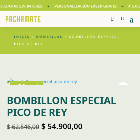
 CUOTAS SIN INTERÉS
¡PERSONALIZACIÓN LÁSER GRATIS!
★ 5.0 EN
INICIO
/
BOMBILLAS
/ BOMBILLON ESPECIAL
PICO DE REY
¡Oferta!
BOMBILLON ESPECIAL
PICO DE REY
El
El
$
54.900,00
$
62.546,00
precio
precio
original
actual