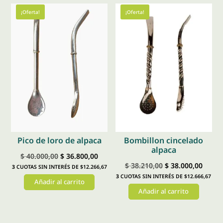
¡Oferta!
¡Oferta!
Pico de loro de alpaca
Bombillon cincelado
alpaca
El
El
$
40.000,00
$
36.800,00
El
El
$
38.210,00
$
38.000,00
3
CUOTAS SIN INTERÉS DE $12.266,67
precio
precio
3
CUOTAS SIN INTERÉS DE $12.666,67
precio
preci
Añadir al carrito
original
actual
Añadir al carrito
original
actual
era:
es:
era:
es:
$ 40.000,00.
$ 36.800,00.
$ 38.210,00.
$ 38.0