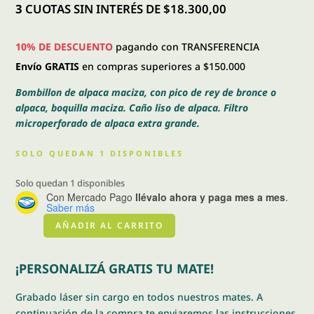
era:
es:
3
CUOTAS SIN INTERÉS DE $18.300,00
$ 62.546,00.
$ 54.900,00.
10% DE DESCUENTO
pagando con TRANSFERENCIA
Envío GRATIS
en compras superiores a $150.000
Bombillon de alpaca maciza, con pico de rey de bronce o
alpaca, boquilla maciza. Caño liso de alpaca. Filtro
microperforado de alpaca extra grande.
SOLO QUEDAN 1 DISPONIBLES
Solo quedan 1 disponibles
Con Mercado Pago
llévalo ahora y paga mes a mes
.
Saber más
AÑADIR AL CARRITO
Bombillon
especial
pico
¡PERSONALIZÁ GRATIS TU MATE!
de
rey
Grabado láser sin cargo en todos nuestros mates. A
cantidad
continuación de la compra te enviaremos las instrucciones