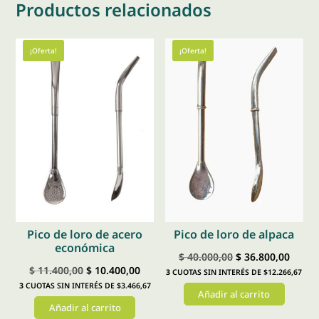
Productos relacionados
¡Oferta!
¡Oferta!
Pico de loro de acero
Pico de loro de alpaca
económica
El
El
$
40.000,00
$
36.800,00
El
El
$
11.400,00
$
10.400,00
3
CUOTAS SIN INTERÉS DE $12.266,67
precio
preci
3
CUOTAS SIN INTERÉS DE $3.466,67
precio
precio
Añadir al carrito
original
actual
Añadir al carrito
original
actual
era:
es: