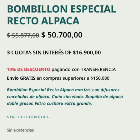
BOMBILLON ESPECIAL
RECTO ALPACA
El
El
$
50.700,00
$
55.877,00
precio
precio
original
actual
era:
es:
3
CUOTAS SIN INTERÉS DE $16.900,00
$ 55.877,00.
$ 50.700,00.
10% DE DESCUENTO
pagando con TRANSFERENCIA
Envío GRATIS
en compras superiores a $150.000
Bombillon Especial Recto Alpaca maciza, con difusores
cincelados de alpaca. Caño cincelado. Boquilla de alpaca
doble grosor. Filtro cuchara extra grande.
SIN EXISTENCIAS
Sin existencias