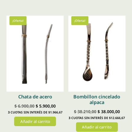
era:
es:
$ 40.000,00.
$ 36.8
$ 11.400,00.
$ 10.400,00.
¡Oferta!
¡Oferta!
Chata de acero
Bombillon cincelado
alpaca
El
El
$
6.900,00
$
5.900,00
El
El
$
38.210,00
$
38.000,00
3
CUOTAS SIN INTERÉS DE $1.966,67
precio
precio
3
CUOTAS SIN INTERÉS DE $12.666,67
precio
preci
Añadir al carrito
original
actual
Añadir al carrito
original
actual
era:
es: