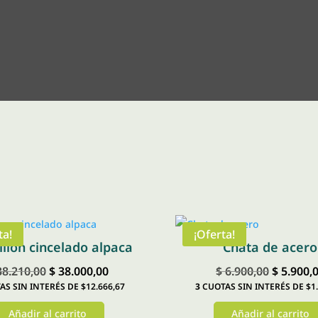
ta!
¡Oferta!
llon cincelado alpaca
Chata de acero
El
El
El
8.210,00
$
38.000,00
$
6.900,00
$
5.900,
S SIN INTERÉS DE $12.666,67
3
CUOTAS SIN INTERÉS DE $1.
precio
precio
precio
original
actual
original
Añadir al carrito
Añadir al carrito