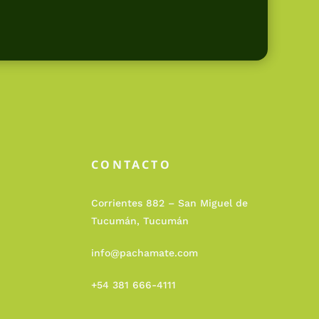
CONTACTO
Corrientes 882 – San Miguel de
Tucumán, Tucumán
info@pachamate.com
+54 381 666-4111