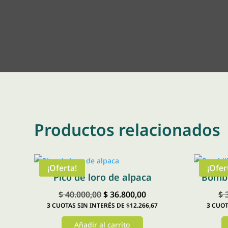
Productos relacionados
¡Oferta!
¡Ofer
Pico de loro de alpaca
Bombi
El
El
$
40.000,00
$
36.800,00
$
3
3
CUOTAS SIN INTERÉS DE $12.266,67
3
CUOTA
precio
precio
original
actual
Añadir al carrito