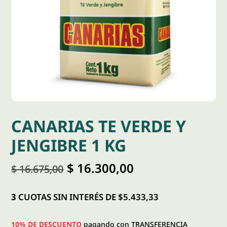
CANARIAS TE VERDE Y
JENGIBRE 1 KG
El
El
$
16.300,00
$
16.675,00
precio
precio
original
actual
era:
es:
3
CUOTAS SIN INTERÉS DE $5.433,33
$ 16.675,00.
$ 16.300,00.
10% DE DESCUENTO
pagando con TRANSFERENCIA