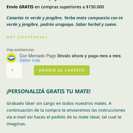
Envío GRATIS
en compras superiores a $150.000
Canarias te verde y jengibre. Yerba mate compuesta con te
verde y jengibre, padrón uruguayo. Sabor herbal y suave.
HAY EXISTENCIAS
Hay existencias
Con Mercado Pago
llévalo ahora y paga mes a mes
.
Saber más
Canarias
AÑADIR AL CARRITO
te
verde
y
¡PERSONALIZÁ GRATIS TU MATE!
jengibre
1
Grabado láser sin cargo en todos nuestros mates. A
Kg
continuación de la compra te enviaremos las instrucciones
cantidad
vía e-mail asi haces el pedido de tu mate ideal, tal cual te
imaginas.