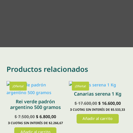
Productos relacionados
¡Oferta!
¡Oferta!
Canarias serena 1 Kg
Rei verde padrón
El
El
$
17.600,00
$
16.600,00
argentino 500 gramos
3
CUOTAS SIN INTERÉS DE $5.533,33
precio
preci
El
El
$
7.500,00
$
6.800,00
Añadir al carrito
original
actual
3
CUOTAS SIN INTERÉS DE $2.266,67
precio
precio
era:
es:
Añadir al carrito
original
actual