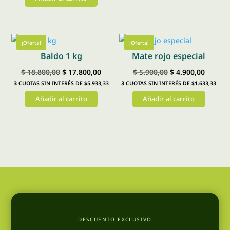
$ 17.600,00.
$ 16.6
era:
es:
$ 7.500,00.
$ 6.800,00.
¡Oferta!
¡Oferta!
Baldo 1 kg
Mate rojo especial
El
El
El
El
$
18.800,00
$
17.800,00
$
5.900,00
$
4.900,00
3
CUOTAS SIN INTERÉS DE $5.933,33
3
CUOTAS SIN INTERÉS DE $1.633,33
precio
precio
precio
precio
Añadir al carrito
Añadir al carrito
original
actual
original
actual
era:
es:
era:
es:
$ 18.800,00.
$ 17.800,00.
$ 5.900,00.
$ 4.900
DESCUENTO EXCLUSIVO