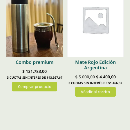
Mate Rojo Edición
Combo premium
Argentina
$
131.783,00
El
El
$
5.000,00
$
4.400,00
3
CUOTAS SIN INTERÉS DE $43.927,67
3
CUOTAS SIN INTERÉS DE $1.466,67
precio
precio
Comprar producto
Añadir al carrito
original
actual
Este
era:
es:
producto
$ 5.000,00.
$ 4.400
tiene
múltiples
variantes.