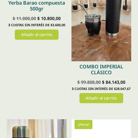
Yerba Barao compuesta
500gr
El
El
$
11.000,00
$
10.800,00
3
CUOTAS SIN INTERÉS DE $3.600,00
precio
precio
Añadir al carrito
original
actual
era:
es:
$ 11.000,00.
$ 10.800,00.
COMBO IMPERIAL
CLÁSICO
El
El
$
99.808,00
$
84.143,00
3
CUOTAS SIN INTERÉS DE $28.047,67
precio
preci
Añadir al carrito
original
actual
era:
es:
$ 99.808,00.
$ 84.1
¡Oferta!