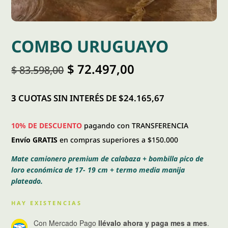
COMBO URUGUAYO
El
El
$
72.497,00
$
83.598,00
precio
precio
original
actual
era:
es:
3
CUOTAS SIN INTERÉS DE $24.165,67
$ 83.598,00.
$ 72.497,00.
10% DE DESCUENTO
pagando con TRANSFERENCIA
Envío GRATIS
en compras superiores a $150.000
Mate camionero premium de calabaza + bombilla pico de
loro económica de 17- 19 cm + termo media manija
plateado.
HAY EXISTENCIAS
Con Mercado Pago
llévalo ahora y paga mes a mes
.