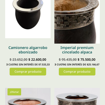
Camionero algarrobo
Imperial premium
ebonizado
cincelado alpaca
El
El
El
El
$
23.652,00
$
22.600,00
$
95.435,00
$
75.500,00
3
CUOTAS SIN INTERÉS DE $7.533,33
3
CUOTAS SIN INTERÉS DE $25.166,67
precio
precio
precio
preci
Comprar producto
Comprar producto
original
actual
original
actual
era:
es:
era:
es:
Este
Este
$ 23.652,00.
$ 22.600,00.
$ 95.435,00.
$ 75.5
producto
producto
tiene
tiene
¡Oferta!
múltiples
múltiples
variantes.
variantes.