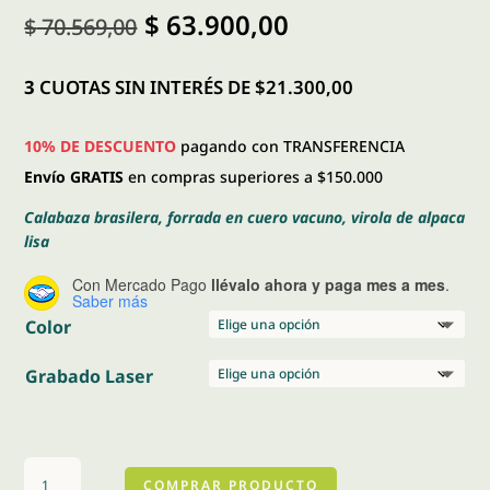
El
El
$
63.900,00
$
70.569,00
precio
precio
original
actual
era:
es:
3
CUOTAS SIN INTERÉS DE $21.300,00
$ 70.569,00.
$ 63.900,00.
10% DE DESCUENTO
pagando con TRANSFERENCIA
Envío GRATIS
en compras superiores a $150.000
Calabaza brasilera, forrada en cuero vacuno, virola de alpaca
lisa
Con Mercado Pago
llévalo ahora y paga mes a mes
.
Saber más
Color
Grabado Laser
Imperial
COMPRAR PRODUCTO