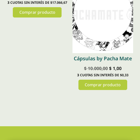
Las
3
CUOTAS SIN INTERÉS DE $17.066,67
precio
precio
opciones
Comprar producto
original
actual
se
era:
es:
Este
pueden
$ 59.630,00.
$ 51.200,00.
producto
elegir
tiene
en
múltiples
la
variantes.
Cápsulas by Pacha Mate
página
Las
de
El
El
$
10.000,00
$
1,00
opciones
producto
3
CUOTAS SIN INTERÉS DE $0,33
precio
precio
se
Comprar producto
original
actual
pueden
era:
es:
Este
elegir
$ 10.000,00.
$ 1,00.
producto
en
tiene
la
múltiples
página
variantes.
de
Las
producto