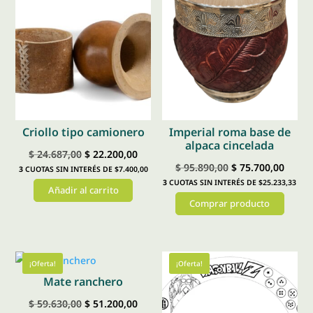
Criollo tipo camionero
Imperial roma base de
alpaca cincelada
El
El
$
24.687,00
$
22.200,00
El
El
$
95.890,00
$
75.700,00
3
CUOTAS SIN INTERÉS DE $7.400,00
precio
precio
3
CUOTAS SIN INTERÉS DE $25.233,33
precio
preci
Añadir al carrito
original
actual
Comprar producto
original
actual
era:
es:
era:
es:
Este
$ 24.687,00.
$ 22.200,00.
$ 95.890,00.
$ 75.7
producto
tiene
¡Oferta!
¡Oferta!
Mate ranchero
múltiples
variantes.
El
El
$
59.630,00
$
51.200,00