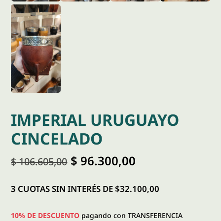
IMPERIAL URUGUAYO
CINCELADO
El
El
$
96.300,00
$
106.605,00
precio
precio
original
actual
era:
es:
3
CUOTAS SIN INTERÉS DE $32.100,00
$ 106.605,00.
$ 96.300,00.
10% DE DESCUENTO
pagando con TRANSFERENCIA