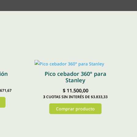
ión
Pico cebador 360° para
Stanley
$
11.500,00
671,67
3
CUOTAS SIN INTERÉS DE $3.833,33
Comprar producto
Este
producto
tiene