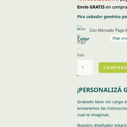
Envío GRATIS
en compras
Pico cebador genérico pa
Con Mercado Pago
Color
Pico
COMPRAR
cebador
stanley
cantidad
¡PERSONALIZÁ G
Grabado láser sin cargo 
enviaremos las instruccion
cual te imaginas.
Nuestro diseñador estará 