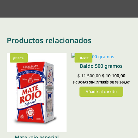
Productos relacionados
¡Oferta!
¡Oferta!
Baldo 500 gramos
El
El
$
11.500,00
$
10.100,00
3
CUOTAS SIN INTERÉS DE $3.366,67
precio
preci
Añadir al carrito
original
actual
era:
es:
$ 11.500,00.
$ 10.1
Mate rojo especial