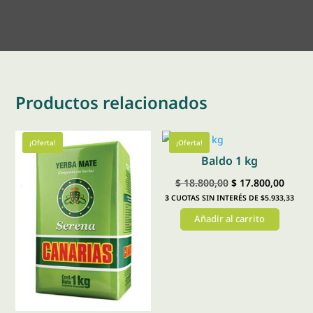
Productos relacionados
¡Oferta!
¡Oferta!
Baldo 1 kg
El
El
$
18.800,00
$
17.800,00
3
CUOTAS SIN INTERÉS DE $5.933,33
precio
preci
Añadir al carrito
original
actual
era:
es:
$ 18.800,00.
$ 17.8