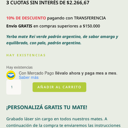
era:
es:
3
CUOTAS SIN INTERÉS DE $2.266,67
$ 7.500,00.
$ 6.800,00.
10% DE DESCUENTO
pagando con TRANSFERENCIA
Envío GRATIS
en compras superiores a $150.000
Yerba mate Rei verde padrón argentino, de sabor amargo y
equilibrado, con palo, padrón argentino.
HAY EXISTENCIAS
Hay existencias
Con Mercado Pago
llévalo ahora y paga mes a mes
.
Saber más
Rei
AÑADIR AL CARRITO
verde
padrón
argentino
¡PERSONALIZÁ GRATIS TU MATE!
500
gramos
Grabado láser sin cargo en todos nuestros mates. A
cantidad
continuación de la compra te enviaremos las instrucciones