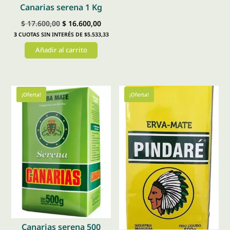
Canarias serena 1 Kg
El
El
$
17.600,00
$
16.600,00
3
CUOTAS SIN INTERÉS DE $5.533,33
precio
precio
Añadir al carrito
original
actual
era:
es:
$ 17.600,00.
$ 16.600,00.
¡Oferta!
¡Oferta!
Canarias serena 500