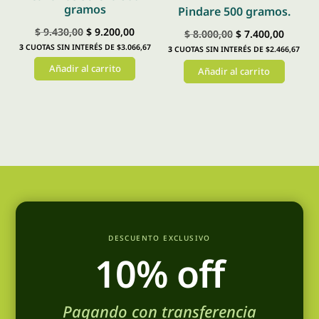
gramos
Pindare 500 gramos.
El
El
$
9.430,00
$
9.200,00
El
El
$
8.000,00
$
7.400,00
3
CUOTAS SIN INTERÉS DE $3.066,67
precio
precio
3
CUOTAS SIN INTERÉS DE $2.466,67
precio
precio
Añadir al carrito
original
actual
Añadir al carrito
original
actual
era:
es:
era:
es:
$ 9.430,00.
$ 9.200,00.
$ 8.000,00.
$ 7.400
DESCUENTO EXCLUSIVO
10% off
Pagando con transferencia