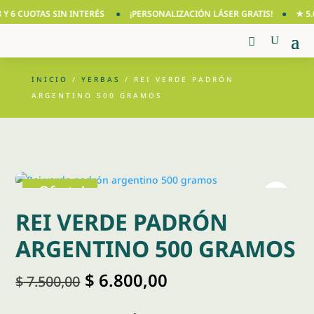
 6 CUOTAS SIN INTERÉS
¡PERSONALIZACIÓN LÁSER GRATIS!
★ 5.0 
INICIO
/
YERBAS
/ REI VERDE PADRÓN
ARGENTINO 500 GRAMOS
¡Oferta!
REI VERDE PADRÓN
ARGENTINO 500 GRAMOS
El
El
$
6.800,00
$
7.500,00
precio
precio
original
actual