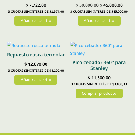
El
El
$
7.722,00
$
50.000,00
$
45.000,00
3
CUOTAS SIN INTERÉS DE $2.574,00
3
CUOTAS SIN INTERÉS DE $15.000,00
precio
preci
Añadir al carrito
Añadir al carrito
original
actual
era:
es:
$ 50.000,00.
$ 45.0
Repuesto rosca termolar
Pico cebador 360° para
$
12.870,00
Stanley
3
CUOTAS SIN INTERÉS DE $4.290,00
$
11.500,00
Añadir al carrito
3
CUOTAS SIN INTERÉS DE $3.833,33
Comprar producto
Este
producto
tiene
múltiples