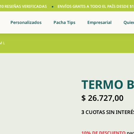
ESEÑAS VERIFICADAS
ENVÍOS GRATIS A TODO EL PAÍS DESDE $150.0
Personalizados
Pacha Tips
Empresarial
Quie
ML
TERMO B
$
26.727,00
3
CUOTAS SIN INTERÉS
10% DE DESCUENTO
pag