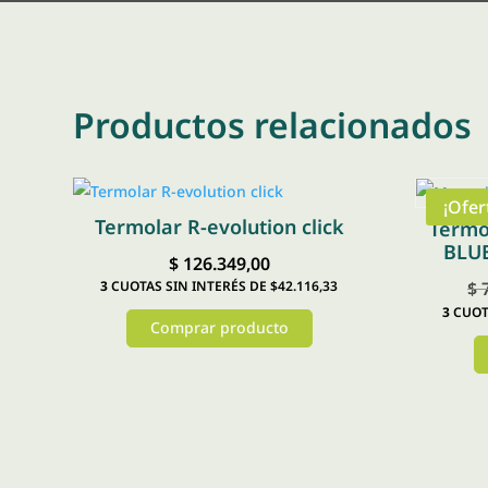
Productos relacionados
¡Ofer
Termolar R-evolution click
Termo
BLUE
$
126.349,00
3
CUOTAS SIN INTERÉS DE $42.116,33
$
7
3
CUOTA
Comprar producto
Este
producto
tiene
múltiples
variantes.