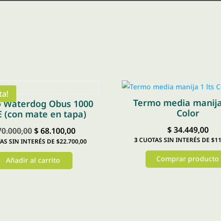
ta!
Termo media manija 
 Waterdog Obus 1000
Color
 (con mate en tapa)
$
34.449,00
El
El
0.000,00
$
68.100,00
3
CUOTAS SIN INTERÉS DE $11
S SIN INTERÉS DE $22.700,00
precio
precio
original
actual
Comprar producto
Añadir al carrito
era:
es:
Este
$ 70.000,00.
$ 68.100,00.
producto
tiene
múltiples