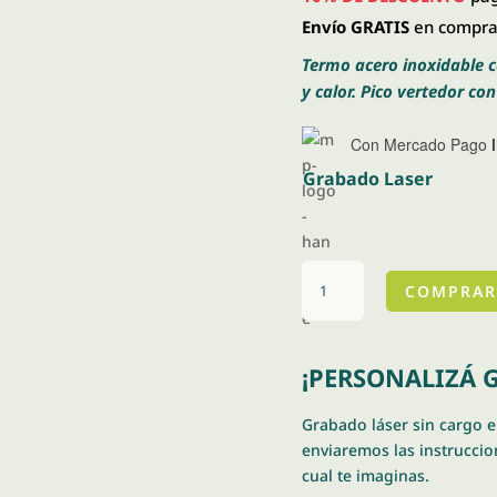
Envío GRATIS
en compras
Termo acero inoxidable c
y calor. Pico vertedor co
Con Mercado Pago
Grabado Laser
Termo
COMPRAR
Bala
500
ml
¡PERSONALIZÁ G
cantidad
Grabado láser sin cargo 
enviaremos las instruccion
cual te imaginas.