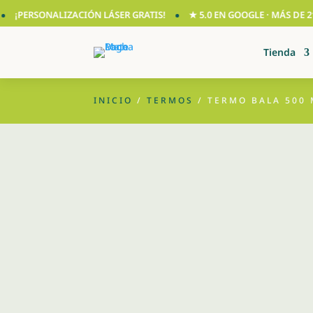
PERSONALIZACIÓN LÁSER GRATIS!
★ 5.0 EN GOOGLE · MÁS DE 210 R
Tienda
INICIO
/
TERMOS
/ TERMO BALA 500 