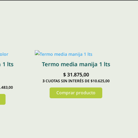
1 lts
Termo media manija 1 lts
$
31.875,00
3
CUOTAS SIN INTERÉS DE $10.625,00
.483,00
Comprar producto
Este
producto
tiene
múltiples
variantes.