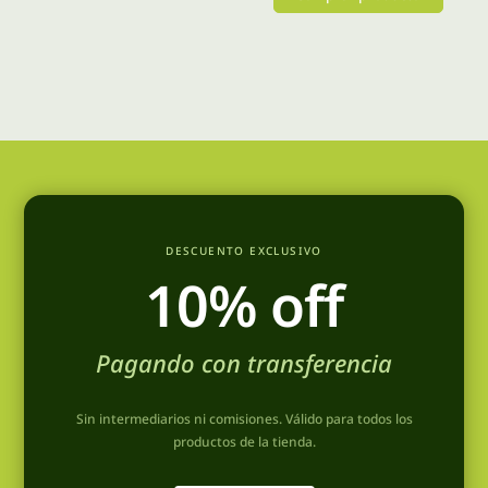
en
era:
es:
Este
la
$ 140.769,00.
$ 127
producto
página
tiene
de
múltiples
producto
variantes.
Las
opciones
se
DESCUENTO EXCLUSIVO
pueden
10% off
elegir
en
la
Pagando con transferencia
página
de
Sin intermediarios ni comisiones. Válido para todos los
producto
productos de la tienda.