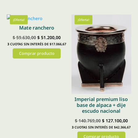
se
era:
es:
Este
pueden
$ 10.000,00.
$ 1,00.
producto
elegir
tiene
¡Oferta!
¡Oferta!
en
Mate ranchero
múltiples
la
variantes.
El
El
$
59.630,00
$
51.200,00
página
Las
3
CUOTAS SIN INTERÉS DE $17.066,67
precio
precio
de
opciones
Comprar producto
original
actual
producto
se
era:
es:
Este
pueden
$ 59.630,00.
$ 51.200,00.
producto
elegir
tiene
en
múltiples
la
variantes.
Imperial premium liso
página
Las
base de alpaca + dije
de
escudo nacional
opciones
producto
se
El
El
$
140.769,00
$
127.100,00
3
CUOTAS SIN INTERÉS DE $42.366,67
pueden
precio
prec
elegir
Comprar producto
original
actu