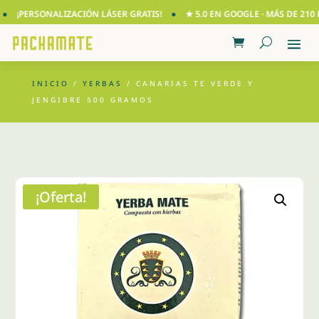
¡PERSONALIZACIÓN LÁSER GRATIS!
★ 5.0 EN GOOGLE · MÁS DE 210 RE
INICIO
/
YERBAS
/ CANARIAS TE VERDE Y
JENGIBRE 500 GRAMOS
¡Oferta!