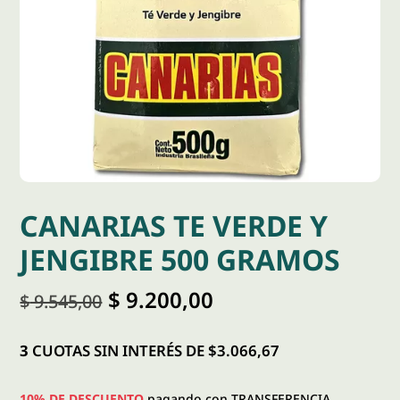
CANARIAS TE VERDE Y
JENGIBRE 500 GRAMOS
El
El
$
9.200,00
$
9.545,00
precio
precio
original
actual
era:
es:
3
CUOTAS SIN INTERÉS DE $3.066,67
$ 9.545,00.
$ 9.200,00.
10% DE DESCUENTO
pagando con TRANSFERENCIA