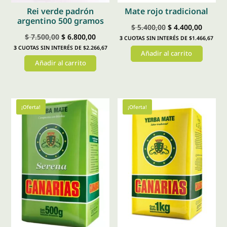
Rei verde padrón
Mate rojo tradicional
argentino 500 gramos
El
El
$
5.400,00
$
4.400,00
El
El
$
7.500,00
$
6.800,00
3
CUOTAS SIN INTERÉS DE $1.466,67
precio
precio
3
CUOTAS SIN INTERÉS DE $2.266,67
precio
precio
Añadir al carrito
original
actual
Añadir al carrito
original
actual
era:
es:
era:
es:
$ 5.400,00.
$ 4.400
$ 7.500,00.
$ 6.800,00.
¡Oferta!
¡Oferta!