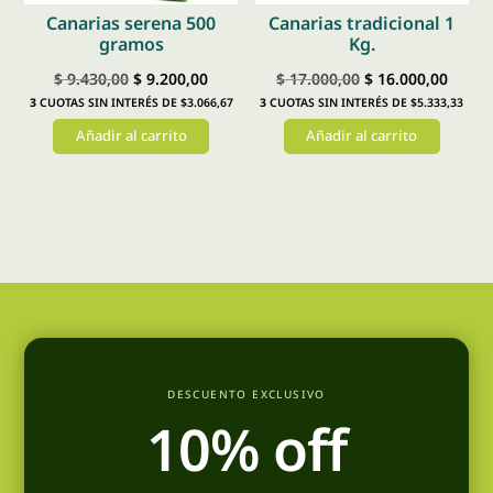
Canarias serena 500
Canarias tradicional 1
gramos
Kg.
El
El
El
El
$
9.430,00
$
9.200,00
$
17.000,00
$
16.000,00
3
CUOTAS SIN INTERÉS DE $3.066,67
3
CUOTAS SIN INTERÉS DE $5.333,33
precio
precio
precio
preci
Añadir al carrito
Añadir al carrito
original
actual
original
actual
era:
es:
era:
es:
$ 9.430,00.
$ 9.200,00.
$ 17.000,00.
$ 16.0
DESCUENTO EXCLUSIVO
10% off