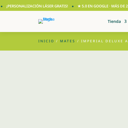
PERSONALIZACIÓN LÁSER GRATIS!
★ 5.0 EN GOOGLE · MÁS DE 210 
Tienda
INICIO
/
MATES
/ IMPERIAL DELUXE 