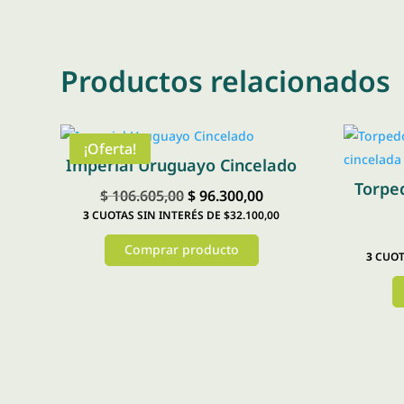
Productos relacionados
¡Oferta!
Imperial Uruguayo Cincelado
Torpe
El
El
$
106.605,00
$
96.300,00
3
CUOTAS SIN INTERÉS DE $32.100,00
precio
precio
original
actual
Comprar producto
3
CUOTA
era:
es:
Este
$ 106.605,00.
$ 96.300,00.
producto
tiene
múltiples
variantes.
Las