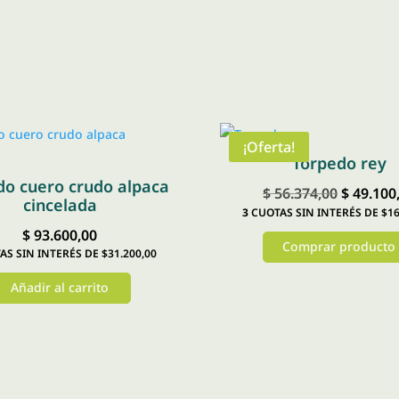
¡Oferta!
Torpedo rey
do cuero crudo alpaca
El
$
56.374,00
$
49.100
cincelada
3
CUOTAS SIN INTERÉS DE $16
precio
$
93.600,00
original
Comprar producto
S SIN INTERÉS DE $31.200,00
era:
Este
Añadir al carrito
$ 56.374,
producto
tiene
múltiples
variantes.
Las