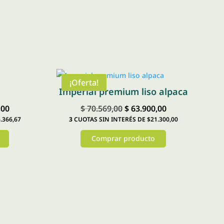
¡Oferta!
Imperial premium liso alpaca
El
El
El
,00
$
70.569,00
$
63.900,00
.366,67
3
CUOTAS SIN INTERÉS DE $21.300,00
precio
precio
precio
actual
original
actual
Comprar producto
es:
era:
es:
Este
00.
$ 49.100,00.
$ 70.569,00.
$ 63.900,00.
producto
tiene
múltiples
variantes.
Las