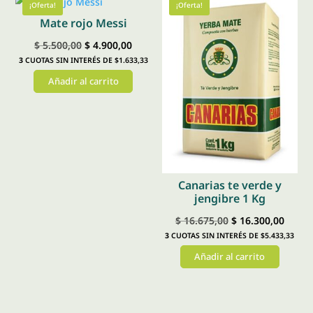
¡Oferta!
¡Oferta!
Mate rojo Messi
El
El
$
5.500,00
$
4.900,00
3
CUOTAS SIN INTERÉS DE $1.633,33
precio
precio
Añadir al carrito
original
actual
era:
es:
$ 5.500,00.
$ 4.900,00.
Canarias te verde y
jengibre 1 Kg
El
El
$
16.675,00
$
16.300,00
3
CUOTAS SIN INTERÉS DE $5.433,33
precio
preci
Añadir al carrito
original
actual
era:
es:
$ 16.675,00.
$ 16.3