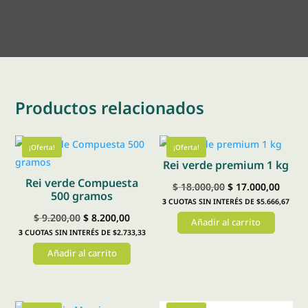
Productos relacionados
¡Oferta!
¡Oferta!
Rei verde premium 1 kg
Rei verde Compuesta
El
El
$
18.000,00
$
17.000,00
500 gramos
3
CUOTAS SIN INTERÉS DE $5.666,67
precio
preci
El
El
$
9.200,00
$
8.200,00
Añadir al carrito
original
actual
3
CUOTAS SIN INTERÉS DE $2.733,33
precio
precio
era:
es:
Añadir al carrito
original
actual
$ 18.000,00.
$ 17.0
era:
es:
$ 9.200,00.
$ 8.200,00.