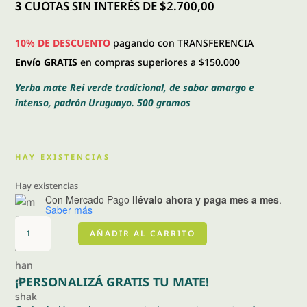
era:
es:
3
CUOTAS SIN INTERÉS DE $2.700,00
$ 9.000,00.
$ 8.100,00.
10% DE DESCUENTO
pagando con TRANSFERENCIA
Envío GRATIS
en compras superiores a $150.000
Yerba mate Rei verde tradicional, de sabor amargo e
intenso, padrón Uruguayo. 500 gramos
HAY EXISTENCIAS
Hay existencias
Con Mercado Pago
llévalo ahora y paga mes a mes
.
Saber más
Rei
AÑADIR AL CARRITO
verde
tradicional
500
¡PERSONALIZÁ GRATIS TU MATE!
gr
cantidad