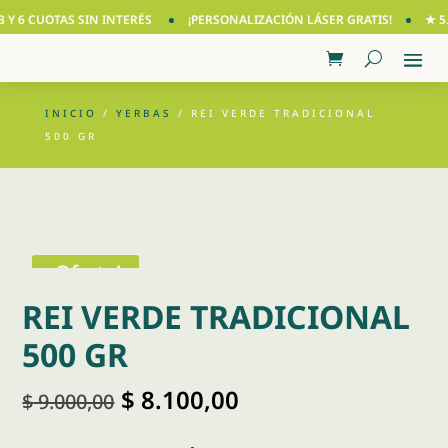
Y 6 CUOTAS SIN INTERÉS
¡PERSONALIZACIÓN LÁSER GRATIS!
★ 5.0
INICIO
/
YERBAS
/ REI VERDE TRADICIONAL
500 GR
¡Oferta!
REI VERDE TRADICIONAL
500 GR
El
El
$
8.100,00
$
9.000,00
precio
precio
original
actual