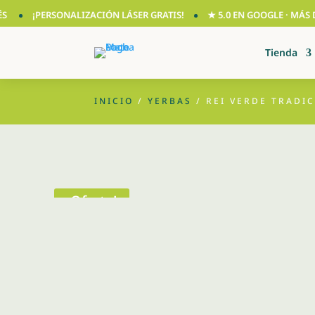
¡PERSONALIZACIÓN LÁSER GRATIS!
★ 5.0 EN GOOGLE · MÁS DE 2
Tienda
INICIO
/
YERBAS
/ REI VERDE TRADI
¡Oferta!