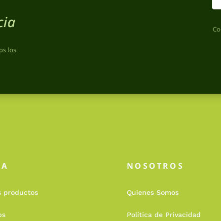
cia
Co
os los
DA
NOSOTROS
s productos
Quienes Somos
ps
Política de Privacidad