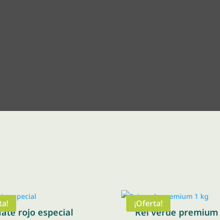
ta!
¡Oferta!
ate rojo especial
Rei verde premium