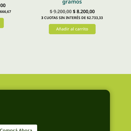
gramos
El
,00
El
El
$
9.200,00
$
8.200,00
666,67
precio
3
CUOTAS SIN INTERÉS DE $2.733,33
precio
precio
actual
original
actual
Añadir al carrito
es:
era:
es:
00.
$ 17.000,00.
$ 9.200,00.
$ 8.200,00.
Comprá Ahora