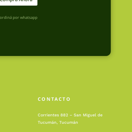
ordiná por whatsapp
CONTACTO
Corrientes 882 – San Miguel de
Tucumán, Tucumán