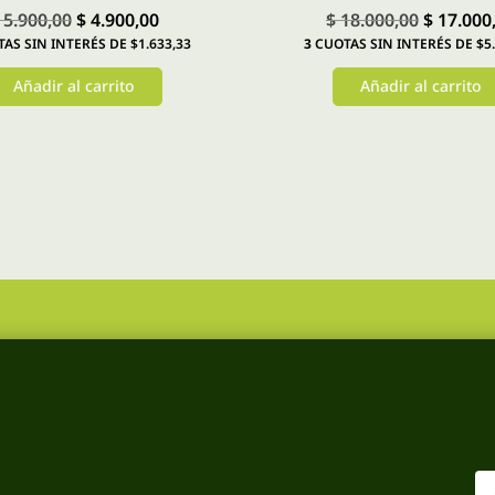
El
El
El
5.900,00
$
4.900,00
$
18.000,00
$
17.000
AS SIN INTERÉS DE $1.633,33
3
CUOTAS SIN INTERÉS DE $5.
precio
precio
precio
original
actual
original
Añadir al carrito
Añadir al carrito
era:
es:
era:
$ 5.900,00.
$ 4.900,00.
$ 18.000,