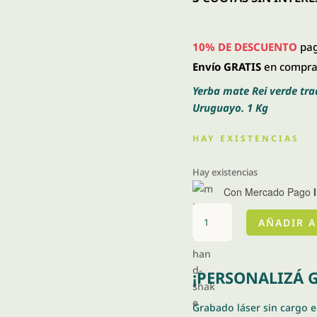
$ 
10% DE DESCUENTO
pag
Envío GRATIS
en compras
Yerba mate Rei verde tra
Uruguayo. 1 Kg
HAY EXISTENCIAS
Hay existencias
Con Mercado Pago
Rei
AÑADIR A
verde
tradicional
1Kg
¡PERSONALIZÁ G
cantidad
Grabado láser sin cargo 