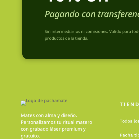
Pagando con transferen
Sin intermediarios ni comisiones. Válido para tod
productos de la tienda.
TIEN
Mates con alma y diseño.
Todos lo
Personalizamos tu ritual matero
con grabado láser premium y
gratuito.
Pacha ti