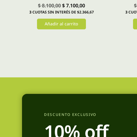
El
El
$
8.100,00
$
7.100,00
$
3
CUOTAS SIN INTERÉS DE $2.366,67
3
CUOT
precio
precio
original
actual
Añadir al carrito
era:
es:
$ 8.100,00.
$ 7.100,00.
DESCUENTO EXCLUSIVO
10% off